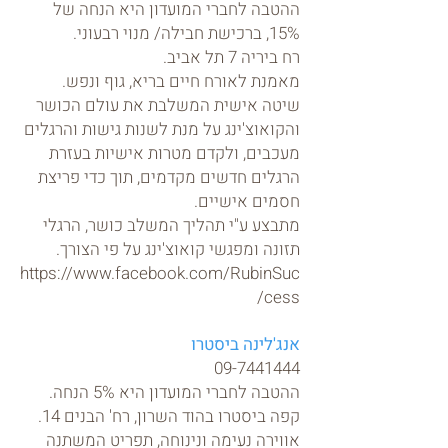
ההטבה לחברי המועדון היא הנחה של
15%, ברכישת חבילה/ מנוי רבעוני.
רח ביריה 7 תל אביב.
מאמנת לאורח חיים בריא, גוף ונפש.
שיטה אישית המשלבת את עולם הכושר
והקואוצ'ינג על מנת לשנות גישות והרגלים
מעכבים, ולקדם מטרות אישיות בעזרת
הרגלים חדשים מקדמים, תוך כדי פריצת
חסמים אישיים.
מתבצע ע"י תהליך המשלב כושר, הרגלי
תזונה ומפגשי קואוצ'ינג על פי הצורך.
https://www.facebook.com/RubinSuc
cess/
אנג'לינה ביסטרו
09-7441444
ההטבה לחברי המועדון היא 5% הנחה.
קפה ביסטרו בהוד השרון, רח' הבנים 14.
אווירה נעימה ונינוחה, תפריט המשתנה