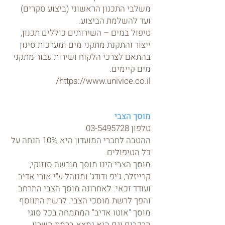
משלבי התכנון הראשוני (ביצוע סקרים)
ועד להשלמת הביצוע.
טיפול במים – השירותים כוללים תכנון,
ייצור והתקנת מתקני מים ומערכות סינון
בהתאם לצרכי הלקוח ושירות עבור מתקני
מים קיימים.
https://www.univice.co.il/
מוסך הצבי
טלפון
03-5495728
ההטבה לחברי המועדון היא 10% הנחה על
כל הטיפולים.
מוסך הצבי הינו מוסך מורשה סוזוקי,
קרייזלר, ג'יפ ודודג' ומנוהל ע"י אורי אדיב
ועודד זכאי. לאחרונה מוסך הצבי התרחב
והפך לרשת מוסכי הצבי. לרשת התווסף
מוסך "אוטו אדיב" המתמחה בכל סוגי
הרכבים וגם הוא נמצא ברמת השרון,