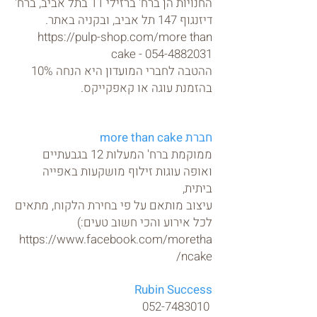
החנויות הן ברח' ברזילי 11 בתל אביב, ברח'
דיזנגוף 147 תל אביב, ובקניה באתר.
https://pulp-shop.com/
more than
cake - 054-4882031
ההטבה לחברי המועדון היא הנחה 10%
בהזמנת עוגה או קאפקייקס.
חברת more than cake
ממוקמת ברח' המעלות 12 בגבעתיים
ואופה עוגות זילוף מושקעות באפייה
ביתית,
עיצוב מותאם על פי בחירת הלקוח, מתאים
לכל אירוע והכי חשוב טעים:)
https://www.facebook.com/moretha
ncake/
Rubin Success
052-7483010