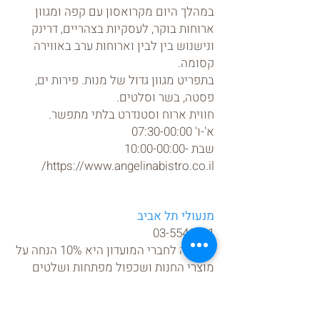
במהלך היום מקרואסון עם קפה ומגוון
ארוחות בוקר, לעסקיות בצהריים, דרינק
ונישנוש בין לבין וארוחות ערב באווירה
קסומה.
בתפריט מגוון גדול של מנות. פירות ים,
פסטה, בשר וסלטים.
חווית ארוח וסטנדרט בלתי מתפשר.
א'-ו' 07:30-00:00
שבת -10:00-00:00
https://www.angelinabistro.co.il/
מנעולי תל אביב
03-5546331
ההטבה לחברי המועדון היא 10% הנחה על
מוצרי החנות ושכפול מפתחות ושלטים
לרכב. 12% הנחה על מחלקת חשמל
ותאורה, 15% הנחה על מחלקת נקיון.
מנעולי תל אביב נמצאת ברח' אבן גבירול