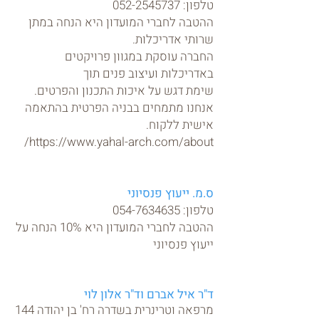
טלפון:
052-2545737
ההטבה לחברי המועדון היא הנחה במתן
שרותי אדריכלות.
החברה עוסקת במגוון פרויקטים
באדריכלות ועיצוב פנים תוך
שימת דגש על איכות התכנון והפרטים.
אנחנו מתמחים בבניה הפרטית בהתאמה
אישית ללקוח.
https://www.yahal-arch.com/about/
ס.מ. ייעוץ פנסיוני
טלפון:
054-7634635
ההטבה לחברי המועדון היא 10% הנחה על
ייעוץ פנסיוני
ד"ר איל אברם
וד"ר אלון לוי
מרפאה וטרינרית בשדרה רח' בן יהודה 144