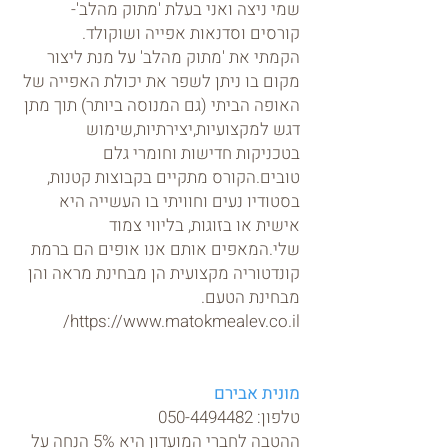
שמי ניצה ואני בעלת 'מתוק מהלב'-
קורסים וסדנאות אפייה ושוקולד.
הקמתי את 'מתוק מהלב' על מנת ליצור
מקום בו ניתן לשפר את יכולת האפייה של
האופה הביתי (גם המנוסה ביותר) תוך מתן
דגש למקצועיות,יצירתיות,שימוש
בטכניקות חדישות וחומרי גלם
טובים.הקורס מתקיים בקבוצות קטנות,
בסטודיו נעים וחוויתי בו העשייה היא
אישית או בזוגות, בליווי צמוד
שלי.המאפים אותם אנו אופים הם ברמת
קונדטוריה מקצועית הן מבחינת מראה והן
מבחינת הטעם.
https://www.matokmealev.co.il/
מונית אבירם
טלפון:
050-4494482
ההטבה לחברי המועדון היא 5% הנחה על